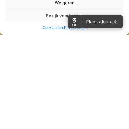
Weigeren
info@barbershopcutthebull.nl
Bekijk voorkeuren
075 785 0722
Cookiebeleid
Privacybeleid
Betaalmethoden
Alle rechten voorbehouden
Cut The Bull
Concept en
realisatie